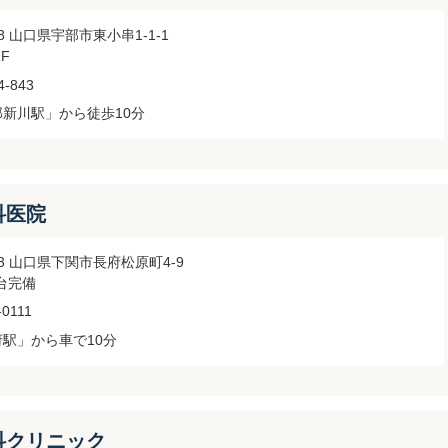
068 山口県宇部市東小串1-1-1
F
4-843
部新川駅」から徒歩10分
科医院
983 山口県下関市長府松原町4-9
台完備
-0111
府駅」から車で10分
科クリニック