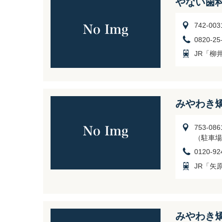
やない歯
742-0
0820-25
JR「柳
みやわき
753-0
（駐車場
0120-92
JR「矢
みやわき