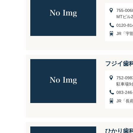
755-0
MTビル2
0120-81
JR「宇
フジイ歯
752-0
駐車場9
083-246
JR「長
ひかり歯