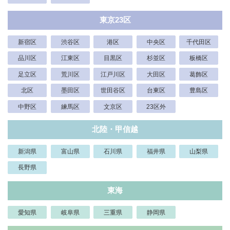
東京23区
新宿区
渋谷区
港区
中央区
千代田区
品川区
江東区
目黒区
杉並区
板橋区
足立区
荒川区
江戸川区
大田区
葛飾区
北区
墨田区
世田谷区
台東区
豊島区
中野区
練馬区
文京区
23区外
北陸・甲信越
新潟県
富山県
石川県
福井県
山梨県
長野県
東海
愛知県
岐阜県
三重県
静岡県