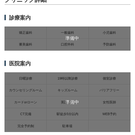
診療案内
矯正歯科
一般歯科
小児歯科
準備中
審美歯科
口腔外科
予防歯科
医院案内
日曜診療
19時以降診療
個室診療
カウンセリングルーム
キッズルーム
バリアフリー
準備中
カードorローン
英語対応
女性医師
CT完備
駅徒歩5分以内
WEB予約
完全予約制
駐車場