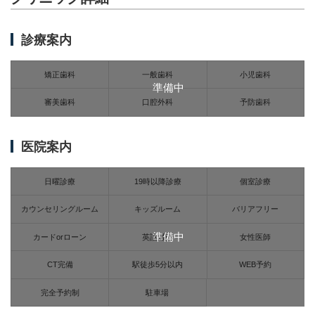
診療案内
矯正歯科
一般歯科
小児歯科
準備中
審美歯科
口腔外科
予防歯科
医院案内
日曜診療
19時以降診療
個室診療
カウンセリングルーム
キッズルーム
バリアフリー
準備中
カードorローン
英語対応
女性医師
CT完備
駅徒歩5分以内
WEB予約
完全予約制
駐車場