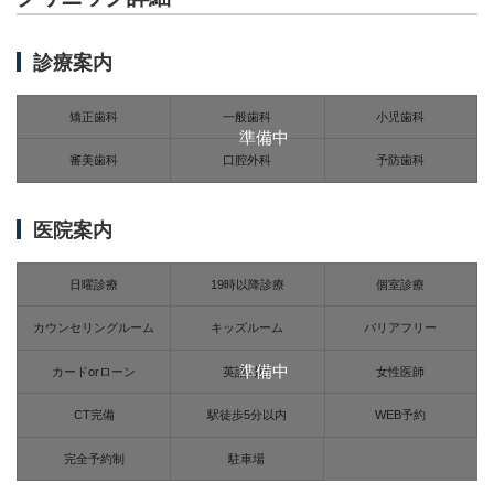
診療案内
矯正歯科
一般歯科
小児歯科
準備中
審美歯科
口腔外科
予防歯科
医院案内
日曜診療
19時以降診療
個室診療
カウンセリングルーム
キッズルーム
バリアフリー
準備中
カードorローン
英語対応
女性医師
CT完備
駅徒歩5分以内
WEB予約
完全予約制
駐車場