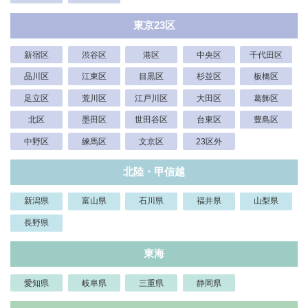
東京23区
新宿区
渋谷区
港区
中央区
千代田区
品川区
江東区
目黒区
杉並区
板橋区
足立区
荒川区
江戸川区
大田区
葛飾区
北区
墨田区
世田谷区
台東区
豊島区
中野区
練馬区
文京区
23区外
北陸・甲信越
新潟県
富山県
石川県
福井県
山梨県
長野県
東海
愛知県
岐阜県
三重県
静岡県