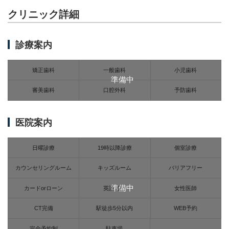
クリニック詳細
診療案内
矯正歯科
一般歯科
小児歯科
準備中
審美歯科
口腔外科
予防歯科
医院案内
日曜診療
19時以降診療
個室診療
カウンセリングルーム
キッズルーム
バリアフリー
準備中
カードorローン
英語対応
女性医師
CT完備
駅徒歩5分以内
WEB予約
完全予約制
駐車場