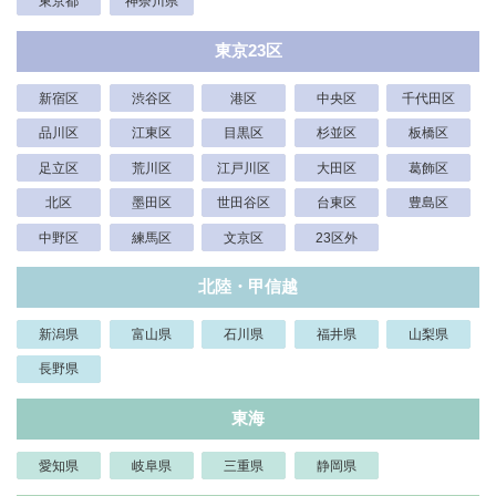
東京都
神奈川県
東京23区
新宿区
渋谷区
港区
中央区
千代田区
品川区
江東区
目黒区
杉並区
板橋区
足立区
荒川区
江戸川区
大田区
葛飾区
北区
墨田区
世田谷区
台東区
豊島区
中野区
練馬区
文京区
23区外
北陸・甲信越
新潟県
富山県
石川県
福井県
山梨県
長野県
東海
愛知県
岐阜県
三重県
静岡県