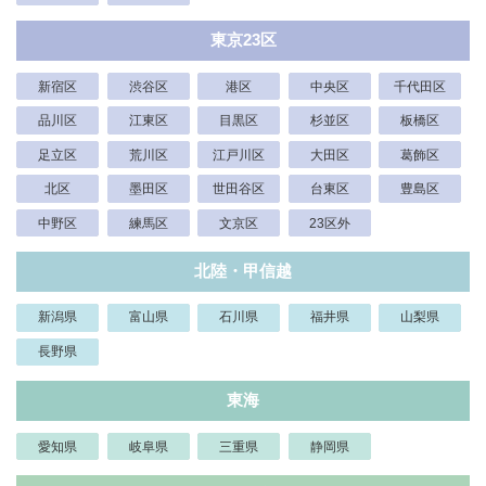
東京23区
新宿区
渋谷区
港区
中央区
千代田区
品川区
江東区
目黒区
杉並区
板橋区
足立区
荒川区
江戸川区
大田区
葛飾区
北区
墨田区
世田谷区
台東区
豊島区
中野区
練馬区
文京区
23区外
北陸・甲信越
新潟県
富山県
石川県
福井県
山梨県
長野県
東海
愛知県
岐阜県
三重県
静岡県