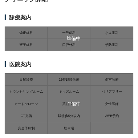
診療案内
矯正歯科
一般歯科
小児歯科
準備中
審美歯科
口腔外科
予防歯科
医院案内
日曜診療
19時以降診療
個室診療
カウンセリングルーム
キッズルーム
バリアフリー
準備中
カードorローン
英語対応
女性医師
CT完備
駅徒歩5分以内
WEB予約
完全予約制
駐車場