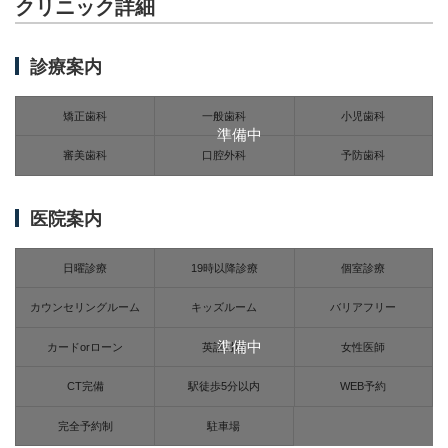
クリニック詳細
診療案内
矯正歯科
一般歯科
小児歯科
準備中
審美歯科
口腔外科
予防歯科
医院案内
日曜診療
19時以降診療
個室診療
カウンセリングルーム
キッズルーム
バリアフリー
準備中
カードorローン
英語対応
女性医師
CT完備
駅徒歩5分以内
WEB予約
完全予約制
駐車場