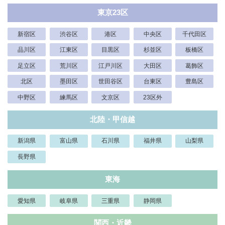
東京23区
新宿区
渋谷区
港区
中央区
千代田区
品川区
江東区
目黒区
杉並区
板橋区
足立区
荒川区
江戸川区
大田区
葛飾区
北区
墨田区
世田谷区
台東区
豊島区
中野区
練馬区
文京区
23区外
北陸・甲信越
新潟県
富山県
石川県
福井県
山梨県
長野県
東海
愛知県
岐阜県
三重県
静岡県
関西・近畿