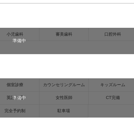
小児歯科
審美歯科
口腔外科
準備中
個室診療
カウンセリングルーム
キッズルーム
準備中
英語対応
女性医師
CT完備
完全予約制
駐車場