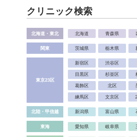
クリニック検索
北海道・東北
北海道
青森県
関東
茨城県
栃木県
新宿区
渋谷区
目黒区
杉並区
東京23区
葛飾区
北区
練馬区
文京区
北陸・甲信越
新潟県
富山県
東海
愛知県
岐阜県