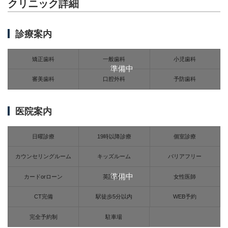
クリニック詳細
診療案内
矯正歯科
一般歯科
小児歯科
準備中
審美歯科
口腔外科
予防歯科
医院案内
日曜診療
19時以降診療
個室診療
カウンセリングルーム
キッズルーム
バリアフリー
準備中
カードorローン
英語対応
女性医師
CT完備
駅徒歩5分以内
WEB予約
完全予約制
駐車場