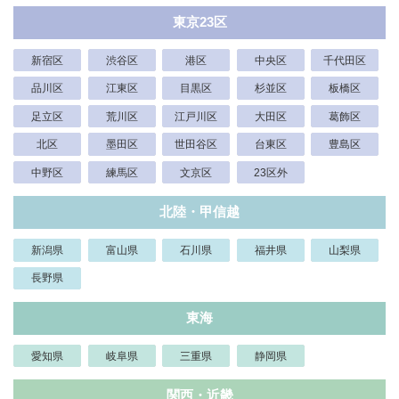
東京23区
新宿区
渋谷区
港区
中央区
千代田区
品川区
江東区
目黒区
杉並区
板橋区
足立区
荒川区
江戸川区
大田区
葛飾区
北区
墨田区
世田谷区
台東区
豊島区
中野区
練馬区
文京区
23区外
北陸・甲信越
新潟県
富山県
石川県
福井県
山梨県
長野県
東海
愛知県
岐阜県
三重県
静岡県
関西・近畿