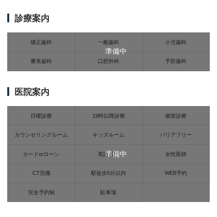
診療案内
矯正歯科
一般歯科
小児歯科
準備中
審美歯科
口腔外科
予防歯科
医院案内
日曜診療
19時以降診療
個室診療
カウンセリングルーム
キッズルーム
バリアフリー
準備中
カードorローン
英語対応
女性医師
CT完備
駅徒歩5分以内
WEB予約
完全予約制
駐車場