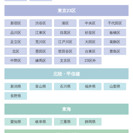
東京23区
新宿区
渋谷区
港区
中央区
千代田区
品川区
江東区
目黒区
杉並区
板橋区
足立区
荒川区
江戸川区
大田区
葛飾区
北区
墨田区
世田谷区
台東区
豊島区
中野区
練馬区
文京区
23区外
北陸・甲信越
新潟県
富山県
石川県
福井県
山梨県
長野県
東海
愛知県
岐阜県
三重県
静岡県