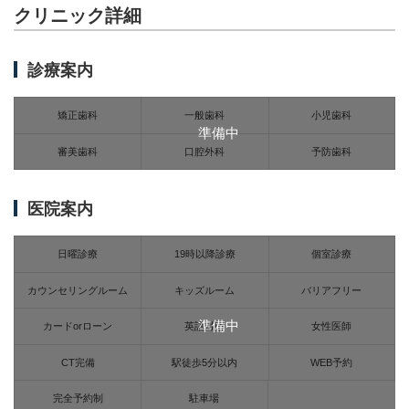
クリニック詳細
診療案内
矯正歯科
一般歯科
小児歯科
準備中
審美歯科
口腔外科
予防歯科
医院案内
日曜診療
19時以降診療
個室診療
カウンセリングルーム
キッズルーム
バリアフリー
準備中
カードorローン
英語対応
女性医師
CT完備
駅徒歩5分以内
WEB予約
完全予約制
駐車場