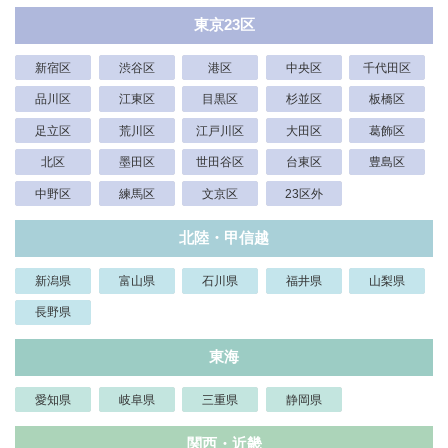
東京23区
新宿区
渋谷区
港区
中央区
千代田区
品川区
江東区
目黒区
杉並区
板橋区
足立区
荒川区
江戸川区
大田区
葛飾区
北区
墨田区
世田谷区
台東区
豊島区
中野区
練馬区
文京区
23区外
北陸・甲信越
新潟県
富山県
石川県
福井県
山梨県
長野県
東海
愛知県
岐阜県
三重県
静岡県
関西・近畿