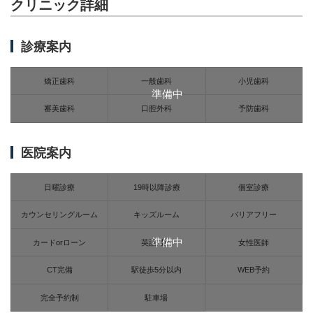
クリニック詳細
診療案内
矯正歯科
一般歯科
小児歯科
準備中
審美歯科
口腔外科
予防歯科
医院案内
日曜診療
19時以降診療
個室診療
カウンセリングルーム
キッズルーム
バリアフリー
準備中
カードorローン
英語対応
女性医師
CT完備
駅徒歩5分以内
WEB予約
完全予約制
駐車場