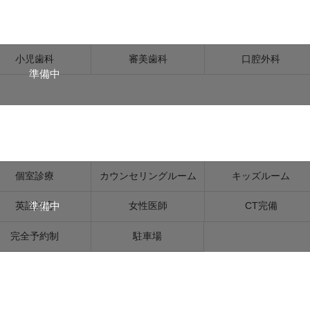
小児歯科
審美歯科
口腔外科
準備中
個室診療
カウンセリングルーム
キッズルーム
準備中
英語対応
女性医師
CT完備
完全予約制
駐車場