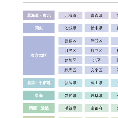
北海道・東北
北海道
青森県
関東
茨城県
栃木県
新宿区
渋谷区
目黒区
杉並区
東京23区
葛飾区
北区
練馬区
文京区
北陸・甲信越
新潟県
富山県
東海
愛知県
岐阜県
関西・近畿
滋賀県
京都府