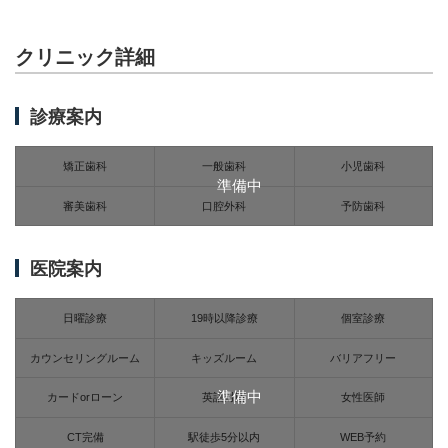
クリニック詳細
診療案内
矯正歯科
一般歯科
小児歯科
準備中
審美歯科
口腔外科
予防歯科
医院案内
日曜診療
19時以降診療
個室診療
カウンセリングルーム
キッズルーム
バリアフリー
準備中
カードorローン
英語対応
女性医師
CT完備
駅徒歩5分以内
WEB予約