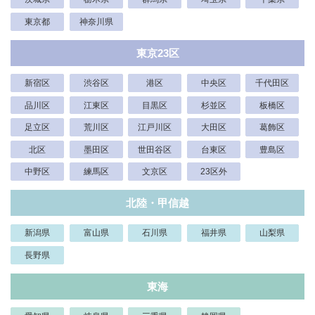
東京都
神奈川県
東京23区
新宿区
渋谷区
港区
中央区
千代田区
品川区
江東区
目黒区
杉並区
板橋区
足立区
荒川区
江戸川区
大田区
葛飾区
北区
墨田区
世田谷区
台東区
豊島区
中野区
練馬区
文京区
23区外
北陸・甲信越
新潟県
富山県
石川県
福井県
山梨県
長野県
東海