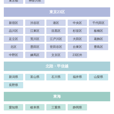
東京都
神奈川県
東京23区
新宿区
渋谷区
港区
中央区
千代田区
品川区
江東区
目黒区
杉並区
板橋区
足立区
荒川区
江戸川区
大田区
葛飾区
北区
墨田区
世田谷区
台東区
豊島区
中野区
練馬区
文京区
23区外
北陸・甲信越
新潟県
富山県
石川県
福井県
山梨県
長野県
東海
愛知県
岐阜県
三重県
静岡県