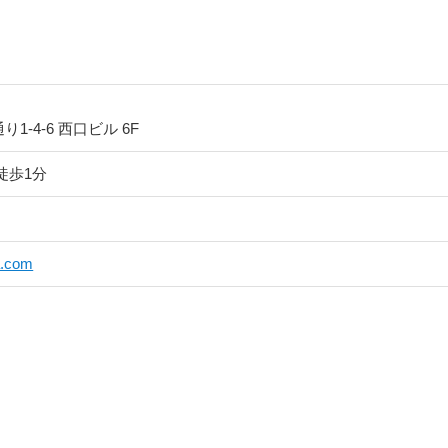
-4-6 西口ビル 6F
徒歩1分
a.com