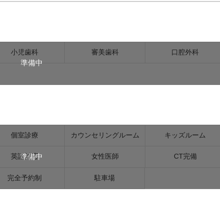
小児歯科
審美歯科
口腔外科
準備中
個室診療
カウンセリングルーム
キッズルーム
準備中
英語対応
女性医師
CT完備
完全予約制
駐車場