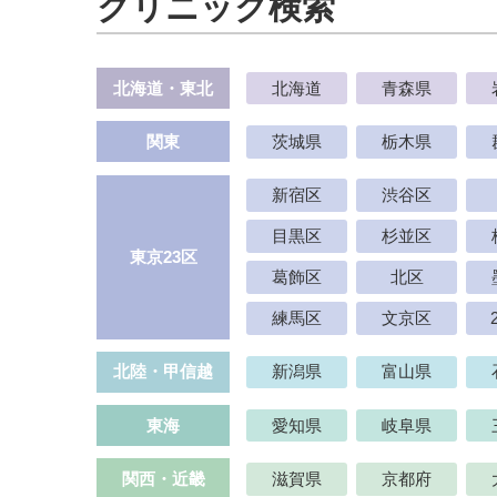
クリニック検索
北海道・東北
北海道
青森県
関東
茨城県
栃木県
新宿区
渋谷区
目黒区
杉並区
東京23区
葛飾区
北区
練馬区
文京区
北陸・甲信越
新潟県
富山県
東海
愛知県
岐阜県
関西・近畿
滋賀県
京都府