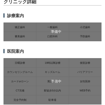
クリニック詳細
診療案内
矯正歯科
一般歯科
小児歯科
準備中
審美歯科
口腔外科
予防歯科
医院案内
日曜診療
19時以降診療
個室診療
カウンセリングルーム
キッズルーム
バリアフリー
準備中
カードorローン
英語対応
女性医師
CT完備
駅徒歩5分以内
WEB予約
完全予約制
駐車場