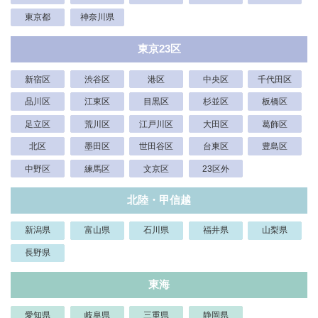
東京都
神奈川県
東京23区
新宿区
渋谷区
港区
中央区
千代田区
品川区
江東区
目黒区
杉並区
板橋区
足立区
荒川区
江戸川区
大田区
葛飾区
北区
墨田区
世田谷区
台東区
豊島区
中野区
練馬区
文京区
23区外
北陸・甲信越
新潟県
富山県
石川県
福井県
山梨県
長野県
東海
愛知県
岐阜県
三重県
静岡県