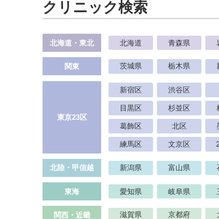
クリニック検索
北海道・東北
北海道
青森県
関東
茨城県
栃木県
新宿区
渋谷区
目黒区
杉並区
東京23区
葛飾区
北区
練馬区
文京区
北陸・甲信越
新潟県
富山県
東海
愛知県
岐阜県
関西・近畿
滋賀県
京都府