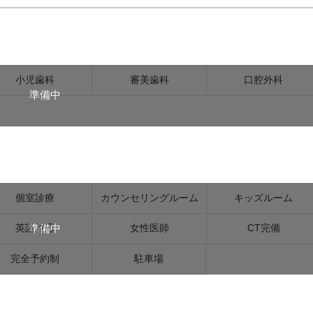
小児歯科
審美歯科
口腔外科
準備中
個室診療
カウンセリングルーム
キッズルーム
準備中
英語対応
女性医師
CT完備
完全予約制
駐車場