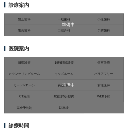
診療案内
矯正歯科
一般歯科
小児歯科
準備中
審美歯科
口腔外科
予防歯科
医院案内
日曜診療
19時以降診療
個室診療
カウンセリングルーム
キッズルーム
バリアフリー
準備中
カードorローン
英語対応
女性医師
CT完備
駅徒歩5分以内
WEB予約
完全予約制
駐車場
診療時間