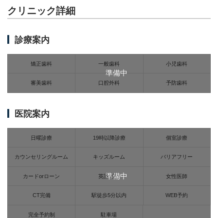
クリニック詳細
診療案内
矯正歯科
一般歯科
小児歯科
準備中
審美歯科
口腔外科
予防歯科
医院案内
日曜診療
19時以降診療
個室診療
カウンセリングルーム
キッズルーム
バリアフリー
準備中
カードorローン
英語対応
女性医師
CT完備
駅徒歩5分以内
WEB予約
完全予約制
駐車場