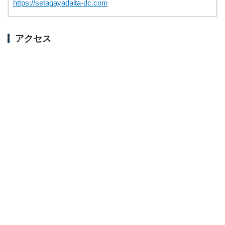
https://setagayadaita-dc.com
アクセス