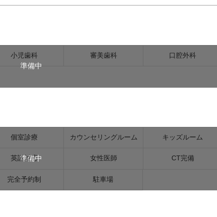
小児歯科
審美歯科
口腔外科
準備中
個室診療
カウンセリングルーム
キッズルーム
準備中
英語対応
女性医師
CT完備
完全予約制
駐車場