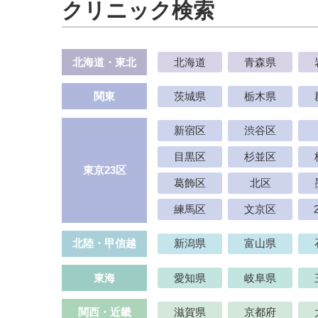
クリニック検索
北海道・東北
北海道
青森県
関東
茨城県
栃木県
新宿区
渋谷区
目黒区
杉並区
東京23区
葛飾区
北区
練馬区
文京区
北陸・甲信越
新潟県
富山県
東海
愛知県
岐阜県
関西・近畿
滋賀県
京都府