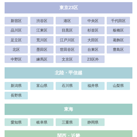
東京23区
新宿区
渋谷区
港区
中央区
千代田区
品川区
江東区
目黒区
杉並区
板橋区
足立区
荒川区
江戸川区
大田区
葛飾区
北区
墨田区
世田谷区
台東区
豊島区
中野区
練馬区
文京区
23区外
北陸・甲信越
新潟県
富山県
石川県
福井県
山梨県
長野県
東海
愛知県
岐阜県
三重県
静岡県
関西・近畿