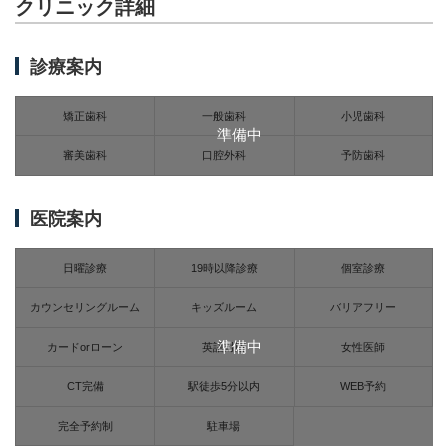
クリニック詳細
診療案内
矯正歯科
一般歯科
小児歯科
準備中
審美歯科
口腔外科
予防歯科
医院案内
日曜診療
19時以降診療
個室診療
カウンセリングルーム
キッズルーム
バリアフリー
準備中
カードorローン
英語対応
女性医師
CT完備
駅徒歩5分以内
WEB予約
完全予約制
駐車場