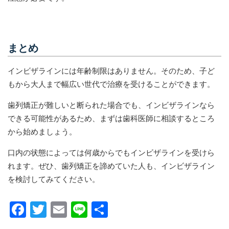
まとめ
インビザラインには年齢制限はありません。そのため、子ど
もから大人まで幅広い世代で治療を受けることができます。
歯列矯正が難しいと断られた場合でも、インビザラインなら
できる可能性があるため、まずは歯科医師に相談するところ
から始めましょう。
口内の状態によっては何歳からでもインビザラインを受けら
れます。ぜひ、歯列矯正を諦めていた人も、インビザライン
を検討してみてください。
F
T
E
Li
共
a
wi
m
n
有