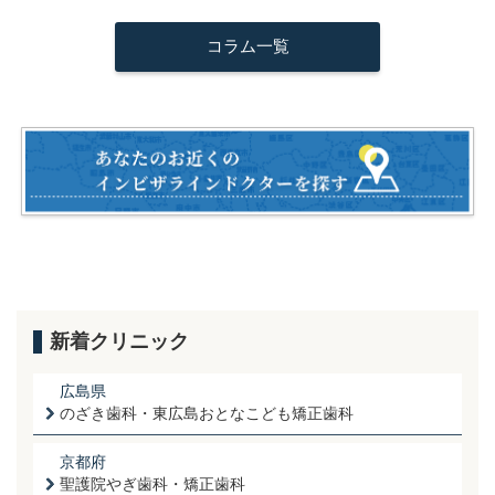
c
tt
ail
e
コラム一覧
e
er
b
o
o
k
新着クリニック
広島県
のざき歯科・東広島おとなこども矯正歯科
京都府
聖護院やぎ歯科・矯正歯科