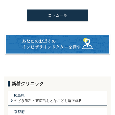
a
wi
m
n
有
c
tt
ail
e
コラム一覧
e
er
b
o
o
k
新着クリニック
広島県
のざき歯科・東広島おとなこども矯正歯科
京都府