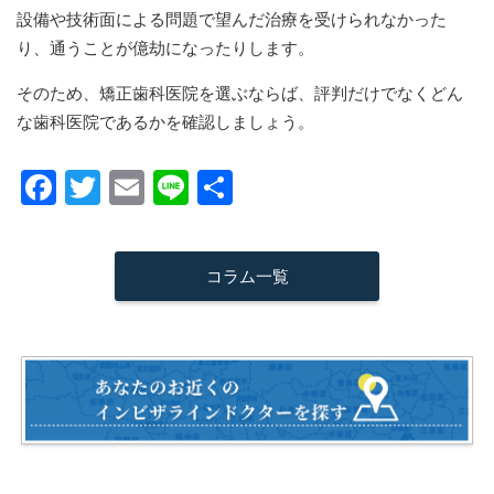
設備や技術面による問題で望んだ治療を受けられなかった
り、通うことが億劫になったりします。
そのため、矯正歯科医院を選ぶならば、評判だけでなくどん
な歯科医院であるかを確認しましょう。
F
T
E
Li
共
a
wi
m
n
有
c
tt
ail
e
コラム一覧
e
er
b
o
o
k