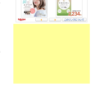
で
毛
ま