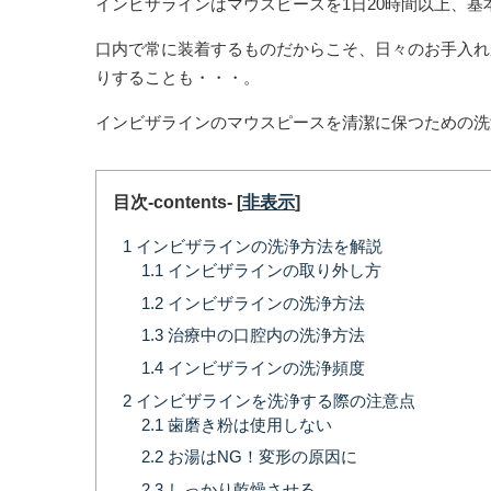
インビザラインはマウスピースを1日20時間以上、
口内で常に装着するものだからこそ、日々のお手入れ
りすることも・・・。
インビザラインのマウスピースを清潔に保つための洗
目次-contents-
[
非表示
]
1
インビザラインの洗浄方法を解説
1.1
インビザラインの取り外し方
1.2
インビザラインの洗浄方法
1.3
治療中の口腔内の洗浄方法
1.4
インビザラインの洗浄頻度
2
インビザラインを洗浄する際の注意点
2.1
歯磨き粉は使用しない
2.2
お湯はNG！変形の原因に
2.3
しっかり乾燥させる