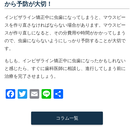
から予防が大切！
インビザライン矯正中に虫歯になってしまうと、マウスピー
スを作り直さなければならない場合があります。マウスピー
スが作り直しになると、その分費用や時間がかかってしまう
ので、虫歯にならないようにしっかり予防することが大切で
す。
もしも、インビザライン矯正中に虫歯になったかもしれない
と感じたら、すぐに歯科医師に相談し、進行してしまう前に
治療を完了させましょう。
F
T
E
Li
共
a
wi
m
n
有
c
tt
ail
e
コラム一覧
e
er
b