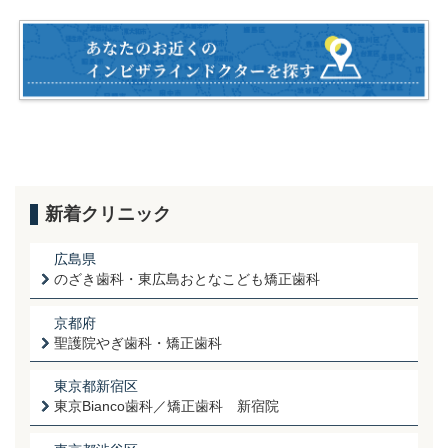
o
o
k
新着クリニック
広島県
のざき歯科・東広島おとなこども矯正歯科
京都府
聖護院やぎ歯科・矯正歯科
東京都新宿区
東京Bianco歯科／矯正歯科 新宿院