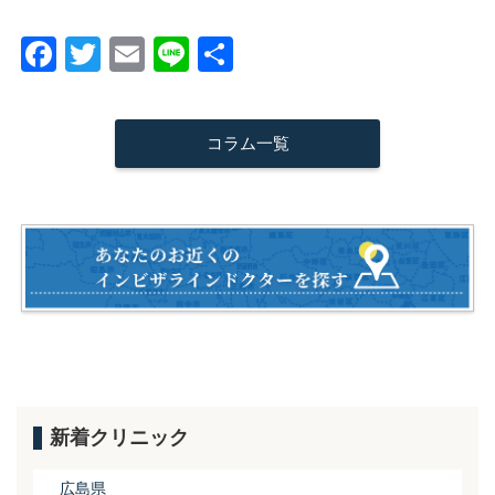
F
T
E
Li
共
a
wi
m
n
有
c
tt
ail
e
コラム一覧
e
er
b
o
o
k
新着クリニック
広島県