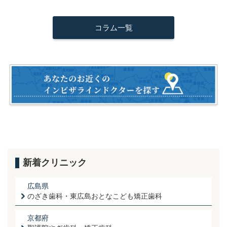
a
wi
m
n
有
c
tt
ail
e
コラム一覧
e
er
b
o
o
k
新着クリニック
広島県
のざき歯科・東広島おとなこども矯正歯科
京都府